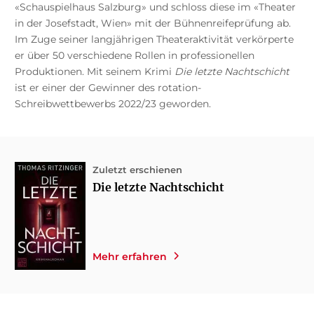
«Schauspielhaus Salzburg» und schloss diese im «Theater
in der Josefstadt, Wien» mit der Bühnenreifeprüfung ab.
Im Zuge seiner langjährigen Theateraktivität verkörperte
er über 50 verschiedene Rollen in professionellen
Produktionen. Mit seinem Krimi
Die letzte Nachtschicht
ist er einer der Gewinner des rotation-
Schreibwettbewerbs 2022/23 geworden.
Zuletzt erschienen
Die letzte Nachtschicht
Mehr erfahren