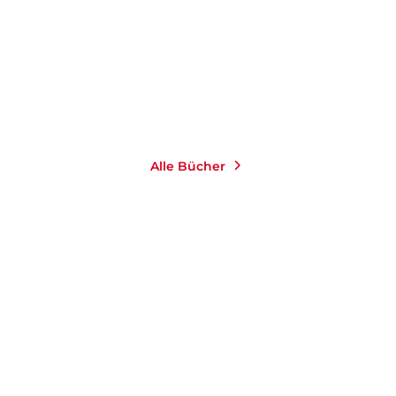
E-Book
4,99
€
*
Merken
Alle Bücher