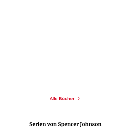
KENNETH BLANCHARD
SPENCER JOHNSON
SPENCER JOHNSON
Der neue Minuten
Eine Minute für mich
Manager
Gebundene Ausgabe
Taschenbuch
15,00
€
*
13,00
€
*
Merken
Merken
Alle Bücher
Serien von Spencer Johnson