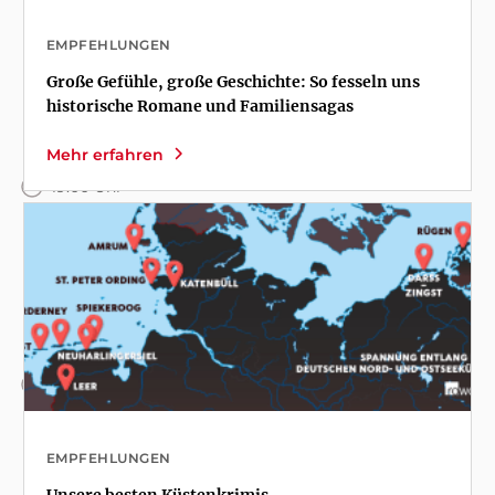
EMPFEHLUNGEN
14.10.2026
Große Gefühle, große Geschichte: So fesseln uns
Sandra Lüpkes
historische Romane und Familiensagas
Mehr erfahren
Rüdersdorf bei Berlin
19:00 Uhr
15.10.2026
Sandra Lüpkes
Kyritz
19:00 Uhr
EMPFEHLUNGEN
05.11.2026
Unsere besten Küstenkrimis