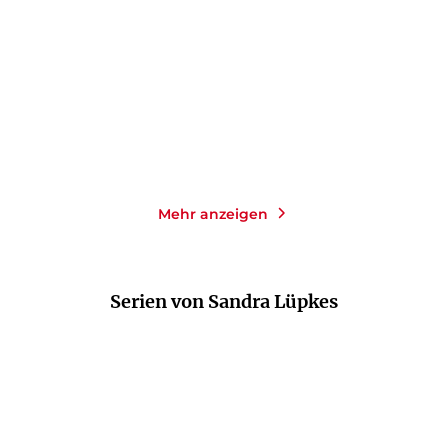
Taschenbuch
Taschenbuch
14,00
€
*
9,99
€
*
Merken
Merken
Mehr anzeigen
Serien von Sandra Lüpkes