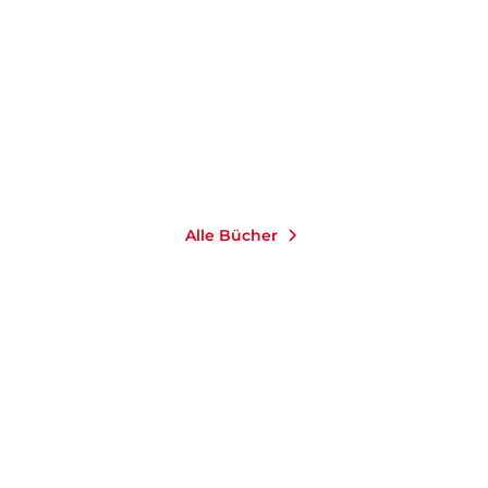
Taschenbuch
12,00
€
*
Merken
Alle Bücher