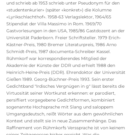
und schrieb ab 1953 schrieb unter Pseudonym für den
«studentenkurier» (später «konkret») die Kolumne
«Lyrikschlachthof». 1958-63 Verlagslektor, 1964/65
Stipendiat der Villa Massimo in Rom. 1969/70
Gastvorlesungen in den USA, 1985/86 Gastdozent an der
Universität Paderborn. Freier Schriftsteller. 1979 Erich-
Kästner-Preis, 1980 Bremer Literaturpreis, 1986 Arno
Schmidt-Preis, 1987 documenta-Schreiber Kassel.
Rühmkorf war korrespondierendes Mitglied der
Akademie der Künste der DDR und erhielt 1988 den
Heinrich-Heine-Preis (DDR). Ehrendoktor der Universität
Gießen 1989. Georg-Büchner-Preis 1993. Sein erster
Gedichtband "Irdisches Vergnügen in g" lässt bereits die
Virtuosität seiner Wortkunst erkennen: er parodiert,
persifliert vorgegebene Gedichtformen, kombiniert
sogenannte Hochsprache mit Slang und saloppem
Umgangsdeutsch, reißt Wörter aus dem gewöhnlichen
Kontext und stellt sie in neue Zusammenhänge. Das
Raffinement von Rühmkorfs Verssprache ist von keinem
seiner Zeitgenossen bisher erreicht. Was die