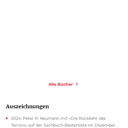
PETER R. NEUMANN
PETER R. NEUMANN
Logik der Angst
Die neue Weltunordnung
Gebundene Ausgabe
Gebundene Ausgabe
22,00
€
*
24,00
€
*
Merken
Merken
Alle Bücher
Auszeichnungen
2024: Peter R. Neumann mit «Die Rückkehr des
Terrors» auf der Sachbuch-Bestenliste im Dezember