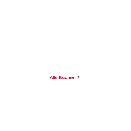
NIKOLAUS PIPER
Wir Untertanen
E-Book
9,99
€
*
Merken
Alle Bücher