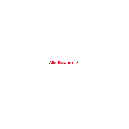
E-Book
9,99
€
*
Merken
Alle Bücher