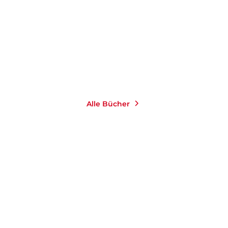
E-Book
9,99
€
*
Merken
Alle Bücher