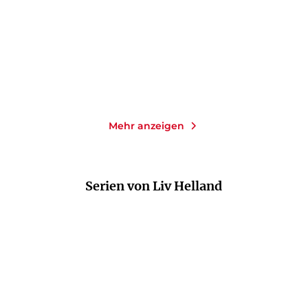
Taschenbuch
Taschenbuch mit Klappen
14,00
€
*
10,00
€
*
Merken
Merken
Mehr anzeigen
Serien von Liv Helland