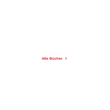
Rebellin der Straße
Taschenbuch
15,00
€
*
Merken
Alle Bücher