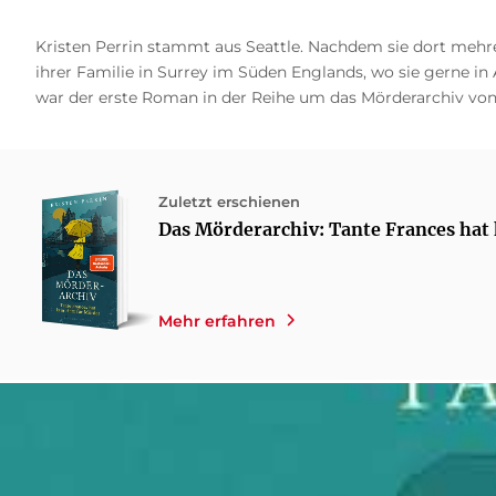
Kristen Perrin stammt aus Seattle. Nachdem sie dort mehre
ihrer Familie in Surrey im Süden Englands, wo sie gerne in
war der erste Roman in der Reihe um das Mörderarchiv von T
Zuletzt erschienen
Das Mörderarchiv: Tante Frances hat
Mehr erfahren