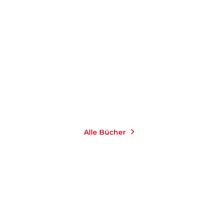
ISAURE
Augen zu und
durchwischen
E-Book
4,99
€
*
Merken
Alle Bücher