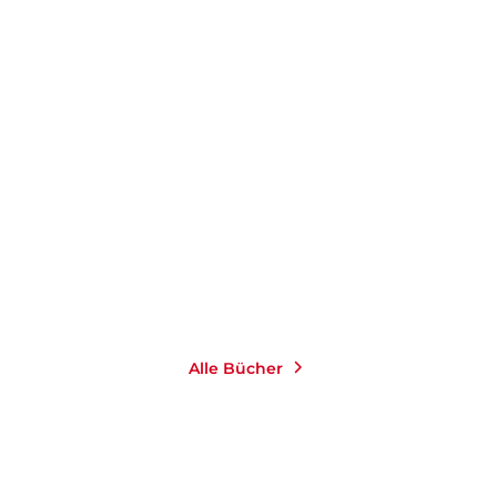
HERMANN BULLINGER
HERMANN BULLINGER
Wenn Männer Väter
Wenn Paare Eltern
werden
werden
E-Book
E-Book
9,99
€
*
9,99
€
*
Merken
Merken
Alle Bücher