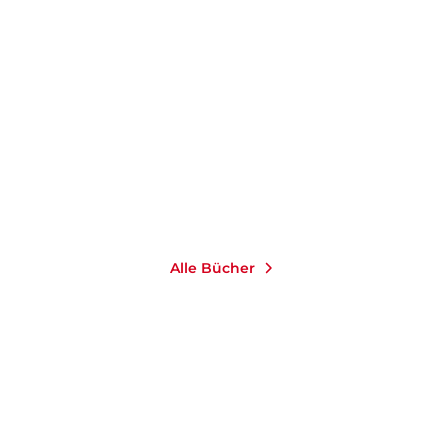
HENNING BURK
ERIKA
FEHSE
...
Fremde Heimat
Taschenbuch
14,00
€
*
Merken
Alle Bücher