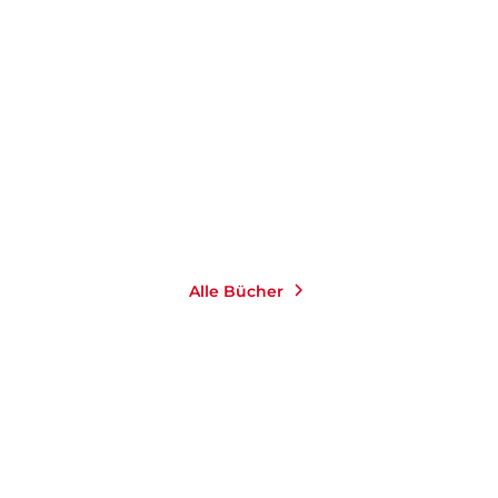
ABDEL-SAMAD
Ein Araber und ein
Deutscher müssen ...
E-Book
7,99
€
*
Merken
Alle Bücher