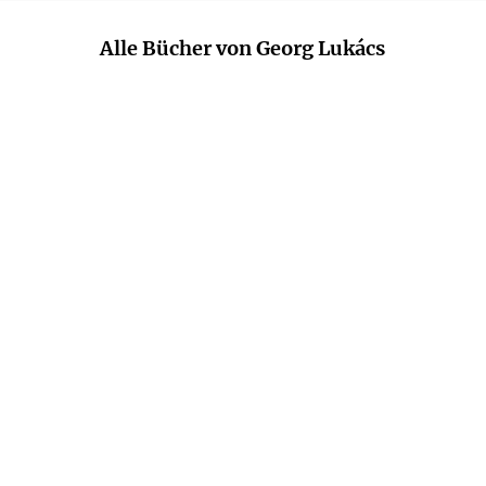
Alle Bücher von Georg Lukács
GEORG LUKÁCS
GEORG LUKÁCS
Russische Literatur –
Faust und Faustus