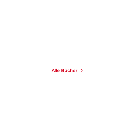
Reveal: Robbie Williams
Feel: Robbie Williams
E-Book
Paperback
14,99
€
*
12,99
€
*
Im Handel kaufen
Merken
Merken
Alle Bücher