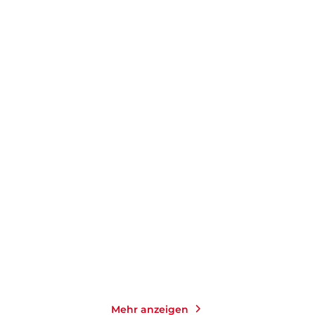
ANNA MCPARTLIN
JULIET
ANNA MCPARTLIN
ASHTON
...
Herzblätter
Irgendwo im Glück
E-Book
Taschenbuch
1,99
€
*
12,99
€
*
Merken
Merken
Mehr anzeigen