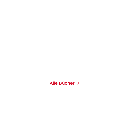
ANNA FUCHS
Transkulturelle
Herausforderungen m ...
Taschenbuch
12,00
€
*
Merken
Alle Bücher