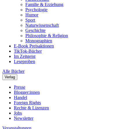
Familie & Erziehung
Psychologie
Humor
Sport
Naturwissenschaft
Geschichte
Philosophie & Religion
Monographien
E-Book Preisaktionen
TikTok-Bücher
Im Zeitgeist
Leseproben
Alle Bücher
Verlag
Presse
Blogger:innen
Handel
Foreign Rights
Rechte & Lizenzen
Jobs
Newsletter
Veranstaltungen