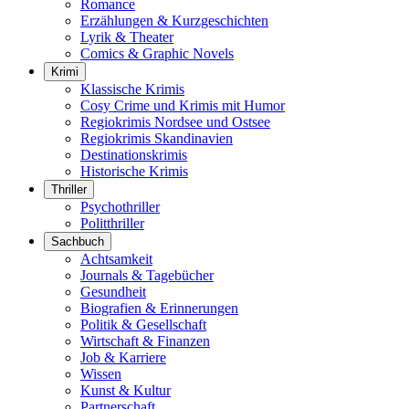
Romance
Erzählungen & Kurzgeschichten
Lyrik & Theater
Comics & Graphic Novels
Krimi
Klassische Krimis
Cosy Crime und Krimis mit Humor
Regiokrimis Nordsee und Ostsee
Regiokrimis Skandinavien
Destinationskrimis
Historische Krimis
Thriller
Psychothriller
Politthriller
Sachbuch
Achtsamkeit
Journals & Tagebücher
Gesundheit
Biografien & Erinnerungen
Politik & Gesellschaft
Wirtschaft & Finanzen
Job & Karriere
Wissen
Kunst & Kultur
Partnerschaft