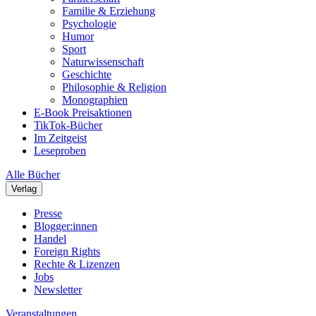
Familie & Erziehung
Psychologie
Humor
Sport
Naturwissenschaft
Geschichte
Philosophie & Religion
Monographien
E-Book Preisaktionen
TikTok-Bücher
Im Zeitgeist
Leseproben
Alle Bücher
Verlag
Presse
Blogger:innen
Handel
Foreign Rights
Rechte & Lizenzen
Jobs
Newsletter
Veranstaltungen