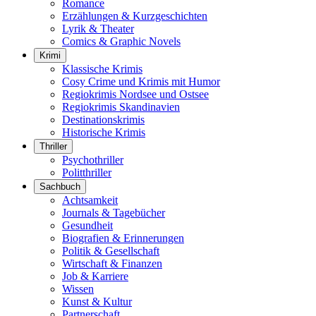
Romance
Erzählungen & Kurzgeschichten
Lyrik & Theater
Comics & Graphic Novels
Krimi
Klassische Krimis
Cosy Crime und Krimis mit Humor
Regiokrimis Nordsee und Ostsee
Regiokrimis Skandinavien
Destinationskrimis
Historische Krimis
Thriller
Psychothriller
Politthriller
Sachbuch
Achtsamkeit
Journals & Tagebücher
Gesundheit
Biografien & Erinnerungen
Politik & Gesellschaft
Wirtschaft & Finanzen
Job & Karriere
Wissen
Kunst & Kultur
Partnerschaft