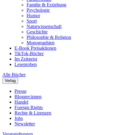
Familie & Erziehung
Psychologie
Humor
Sport
Naturwissenschaft
Geschichte
Philosophie & Religion
Monographien
E-Book Preisaktionen
TikTok-Bücher
Im Zeitgeist
Leseproben
Alle Bücher
Verlag
Presse
Blogger:innen
Handel
Foreign Rights
Rechte & Lizenzen
Jobs
Newsletter
Veranstaltungen