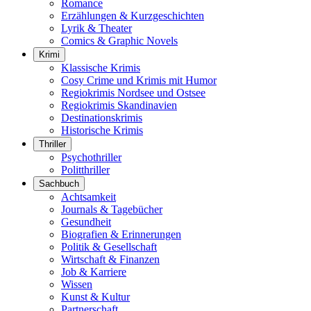
Romance
Erzählungen & Kurzgeschichten
Lyrik & Theater
Comics & Graphic Novels
Krimi
Klassische Krimis
Cosy Crime und Krimis mit Humor
Regiokrimis Nordsee und Ostsee
Regiokrimis Skandinavien
Destinationskrimis
Historische Krimis
Thriller
Psychothriller
Politthriller
Sachbuch
Achtsamkeit
Journals & Tagebücher
Gesundheit
Biografien & Erinnerungen
Politik & Gesellschaft
Wirtschaft & Finanzen
Job & Karriere
Wissen
Kunst & Kultur
Partnerschaft