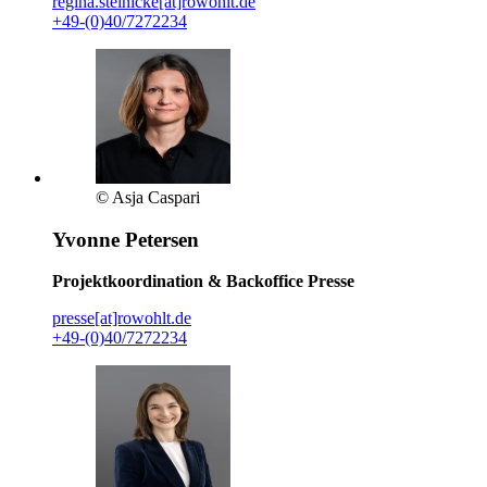
regina.steinicke[at]rowohlt.de
+49-(0)40/7272234
© Asja Caspari
Yvonne Petersen
Projektkoordination & Backoffice Presse
presse[at]rowohlt.de
+49-(0)40/7272234