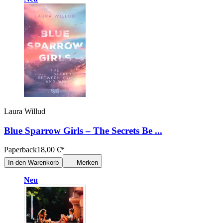
Laura Willud
Blue Sparrow Girls – The Secrets Be ...
Paperback
18,00
€
*
In den Warenkorb
Merken
Neu