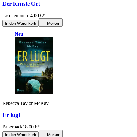
Der fernste Ort
Taschenbuch
14,00
€
*
In den Warenkorb
Merken
Neu
Rebecca Taylor McKay
Er lügt
Paperback
18,00
€
*
In den Warenkorb
Merken