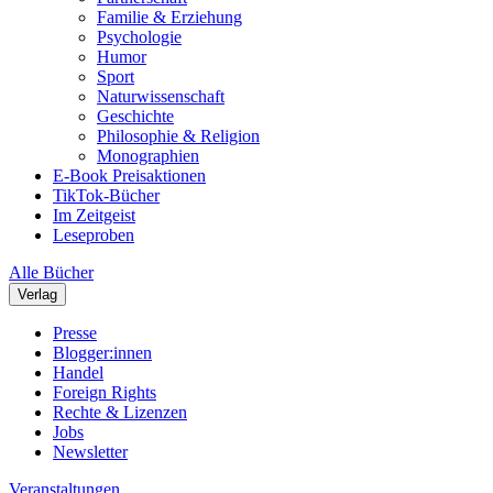
Familie & Erziehung
Psychologie
Humor
Sport
Naturwissenschaft
Geschichte
Philosophie & Religion
Monographien
E-Book Preisaktionen
TikTok-Bücher
Im Zeitgeist
Leseproben
Alle Bücher
Verlag
Presse
Blogger:innen
Handel
Foreign Rights
Rechte & Lizenzen
Jobs
Newsletter
Veranstaltungen