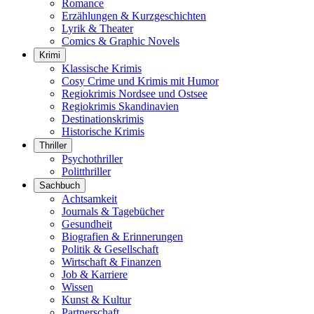
Romance
Erzählungen & Kurzgeschichten
Lyrik & Theater
Comics & Graphic Novels
Krimi
Klassische Krimis
Cosy Crime und Krimis mit Humor
Regiokrimis Nordsee und Ostsee
Regiokrimis Skandinavien
Destinationskrimis
Historische Krimis
Thriller
Psychothriller
Politthriller
Sachbuch
Achtsamkeit
Journals & Tagebücher
Gesundheit
Biografien & Erinnerungen
Politik & Gesellschaft
Wirtschaft & Finanzen
Job & Karriere
Wissen
Kunst & Kultur
Partnerschaft