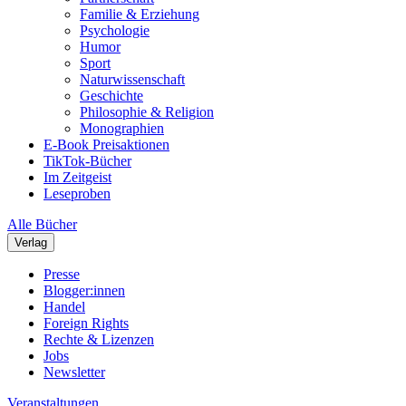
Familie & Erziehung
Psychologie
Humor
Sport
Naturwissenschaft
Geschichte
Philosophie & Religion
Monographien
E-Book Preisaktionen
TikTok-Bücher
Im Zeitgeist
Leseproben
Alle Bücher
Verlag
Presse
Blogger:innen
Handel
Foreign Rights
Rechte & Lizenzen
Jobs
Newsletter
Veranstaltungen