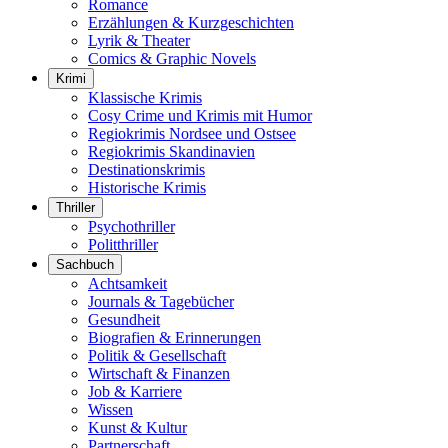
Romance
Erzählungen & Kurzgeschichten
Lyrik & Theater
Comics & Graphic Novels
Krimi
Klassische Krimis
Cosy Crime und Krimis mit Humor
Regiokrimis Nordsee und Ostsee
Regiokrimis Skandinavien
Destinationskrimis
Historische Krimis
Thriller
Psychothriller
Politthriller
Sachbuch
Achtsamkeit
Journals & Tagebücher
Gesundheit
Biografien & Erinnerungen
Politik & Gesellschaft
Wirtschaft & Finanzen
Job & Karriere
Wissen
Kunst & Kultur
Partnerschaft