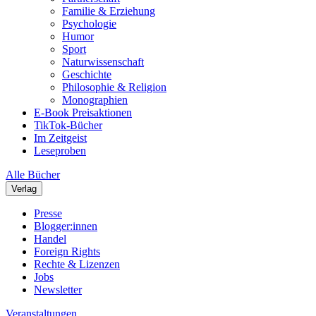
Familie & Erziehung
Psychologie
Humor
Sport
Naturwissenschaft
Geschichte
Philosophie & Religion
Monographien
E-Book Preisaktionen
TikTok-Bücher
Im Zeitgeist
Leseproben
Alle Bücher
Verlag
Presse
Blogger:innen
Handel
Foreign Rights
Rechte & Lizenzen
Jobs
Newsletter
Veranstaltungen