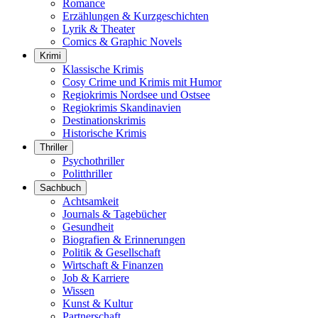
Romance
Erzählungen & Kurzgeschichten
Lyrik & Theater
Comics & Graphic Novels
Krimi
Klassische Krimis
Cosy Crime und Krimis mit Humor
Regiokrimis Nordsee und Ostsee
Regiokrimis Skandinavien
Destinationskrimis
Historische Krimis
Thriller
Psychothriller
Politthriller
Sachbuch
Achtsamkeit
Journals & Tagebücher
Gesundheit
Biografien & Erinnerungen
Politik & Gesellschaft
Wirtschaft & Finanzen
Job & Karriere
Wissen
Kunst & Kultur
Partnerschaft