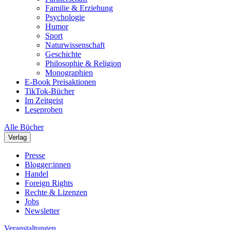
Familie & Erziehung
Psychologie
Humor
Sport
Naturwissenschaft
Geschichte
Philosophie & Religion
Monographien
E-Book Preisaktionen
TikTok-Bücher
Im Zeitgeist
Leseproben
Alle Bücher
Verlag
Presse
Blogger:innen
Handel
Foreign Rights
Rechte & Lizenzen
Jobs
Newsletter
Veranstaltungen