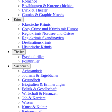
Romance
Erzählungen & Kurzgeschichten
Lyrik & Theater
Comics & Graphic Novels
Krimi
Klassische Krimis
Cosy Crime und Krimis mit Humor
Regiokrimis Nordsee und Ostsee
Regiokrimis Skandinavien
Destinationskrimis
Historische Krimis
Thriller
Psychothriller
Politthriller
Sachbuch
Achtsamkeit
Journals & Tagebücher
Gesundheit
Biografien & Erinnerungen
Politik & Gesellschaft
Wirtschaft & Finanzen
Job & Karriere
Wissen
Kunst & Kultur
Partnerschaft