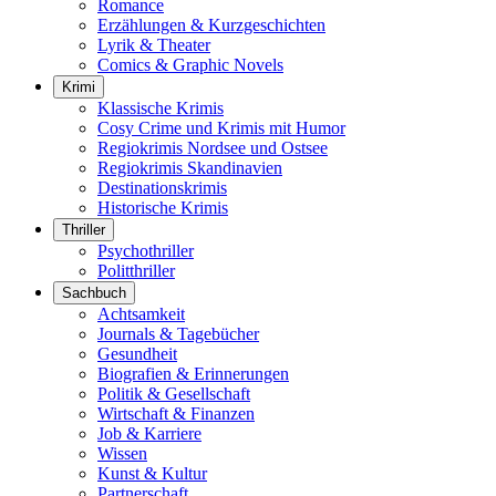
Romance
Erzählungen & Kurzgeschichten
Lyrik & Theater
Comics & Graphic Novels
Krimi
Klassische Krimis
Cosy Crime und Krimis mit Humor
Regiokrimis Nordsee und Ostsee
Regiokrimis Skandinavien
Destinationskrimis
Historische Krimis
Thriller
Psychothriller
Politthriller
Sachbuch
Achtsamkeit
Journals & Tagebücher
Gesundheit
Biografien & Erinnerungen
Politik & Gesellschaft
Wirtschaft & Finanzen
Job & Karriere
Wissen
Kunst & Kultur
Partnerschaft