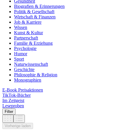
Gesundheit
Biografien & Erinnerungen
Politik & Gesellschaft
Wirtschaft & Finanzen
Job & Karriere
Wissen
Kunst & Kultur
Partnerschaft
Familie & Erziehung
Psychologie
Humor
Sport
Naturwissenschaft
Geschichte
Philosophie & Religion
Monographien
E-Book Preisaktionen
TikTok-Bücher
Im Zeitgeist
Leseproben
Filter
Vorherige laden