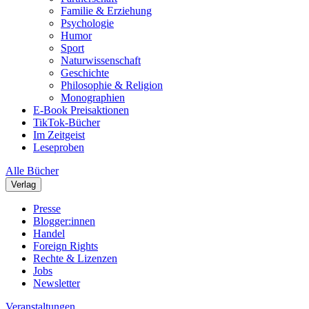
Familie & Erziehung
Psychologie
Humor
Sport
Naturwissenschaft
Geschichte
Philosophie & Religion
Monographien
E-Book Preisaktionen
TikTok-Bücher
Im Zeitgeist
Leseproben
Alle Bücher
Verlag
Presse
Blogger:innen
Handel
Foreign Rights
Rechte & Lizenzen
Jobs
Newsletter
Veranstaltungen