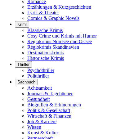
Romance
Erzählungen & Kurzgeschichten
Lyrik & Theater
Comics & Graphic Novels
Krimi
Klassische Krimis
Cosy Crime und Krimis mit Humor
Regiokrimis Nordsee und Ostsee
Regiokrimis Skandinavien
Destinationskrimis
Historische Krimis
Thriller
Psychothriller
Politthriller
Sachbuch
Achtsamkeit
Journals & Tagebücher
Gesundheit
Biografien & Erinnerungen
Politik & Gesellschaft
Wirtschaft & Finanzen
Job & Karriere
Wissen
Kunst & Kultur
Partnerschaft