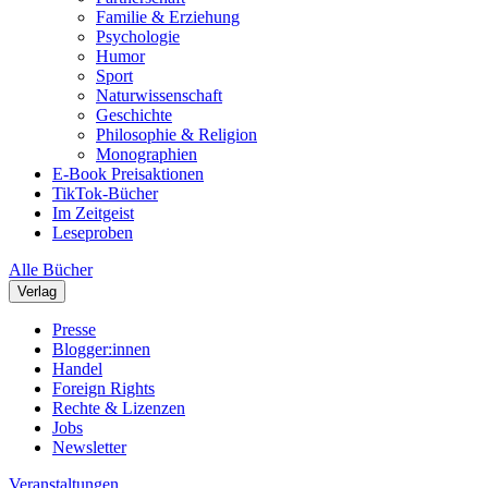
Familie & Erziehung
Psychologie
Humor
Sport
Naturwissenschaft
Geschichte
Philosophie & Religion
Monographien
E-Book Preisaktionen
TikTok-Bücher
Im Zeitgeist
Leseproben
Alle Bücher
Verlag
Presse
Blogger:innen
Handel
Foreign Rights
Rechte & Lizenzen
Jobs
Newsletter
Veranstaltungen