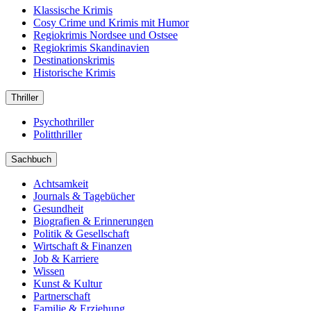
Klassische Krimis
Cosy Crime und Krimis mit Humor
Regiokrimis Nordsee und Ostsee
Regiokrimis Skandinavien
Destinationskrimis
Historische Krimis
Thriller
Psychothriller
Politthriller
Sachbuch
Achtsamkeit
Journals & Tagebücher
Gesundheit
Biografien & Erinnerungen
Politik & Gesellschaft
Wirtschaft & Finanzen
Job & Karriere
Wissen
Kunst & Kultur
Partnerschaft
Familie & Erziehung