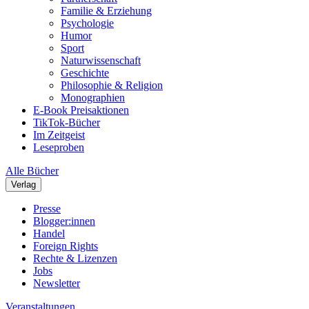
Familie & Erziehung
Psychologie
Humor
Sport
Naturwissenschaft
Geschichte
Philosophie & Religion
Monographien
E-Book Preisaktionen
TikTok-Bücher
Im Zeitgeist
Leseproben
Alle Bücher
Verlag
Presse
Blogger:innen
Handel
Foreign Rights
Rechte & Lizenzen
Jobs
Newsletter
Veranstaltungen