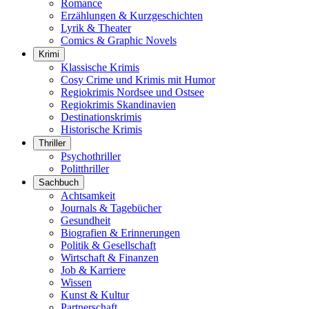
Romance
Erzählungen & Kurzgeschichten
Lyrik & Theater
Comics & Graphic Novels
Krimi
Klassische Krimis
Cosy Crime und Krimis mit Humor
Regiokrimis Nordsee und Ostsee
Regiokrimis Skandinavien
Destinationskrimis
Historische Krimis
Thriller
Psychothriller
Politthriller
Sachbuch
Achtsamkeit
Journals & Tagebücher
Gesundheit
Biografien & Erinnerungen
Politik & Gesellschaft
Wirtschaft & Finanzen
Job & Karriere
Wissen
Kunst & Kultur
Partnerschaft