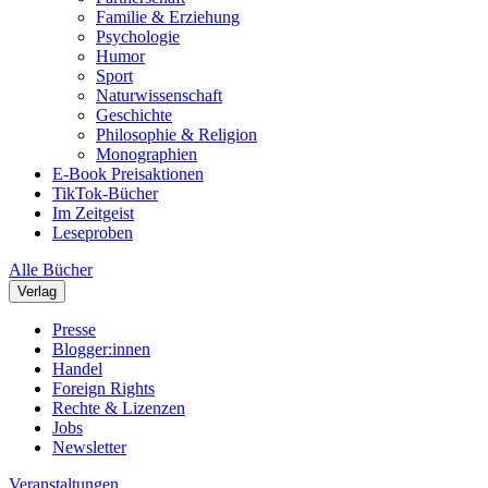
Familie & Erziehung
Psychologie
Humor
Sport
Naturwissenschaft
Geschichte
Philosophie & Religion
Monographien
E-Book Preisaktionen
TikTok-Bücher
Im Zeitgeist
Leseproben
Alle Bücher
Verlag
Presse
Blogger:innen
Handel
Foreign Rights
Rechte & Lizenzen
Jobs
Newsletter
Veranstaltungen