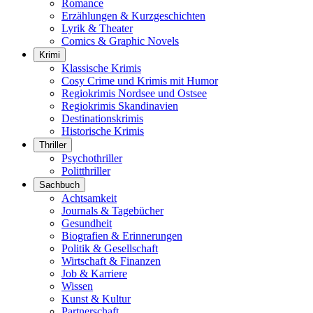
Romance
Erzählungen & Kurzgeschichten
Lyrik & Theater
Comics & Graphic Novels
Krimi
Klassische Krimis
Cosy Crime und Krimis mit Humor
Regiokrimis Nordsee und Ostsee
Regiokrimis Skandinavien
Destinationskrimis
Historische Krimis
Thriller
Psychothriller
Politthriller
Sachbuch
Achtsamkeit
Journals & Tagebücher
Gesundheit
Biografien & Erinnerungen
Politik & Gesellschaft
Wirtschaft & Finanzen
Job & Karriere
Wissen
Kunst & Kultur
Partnerschaft