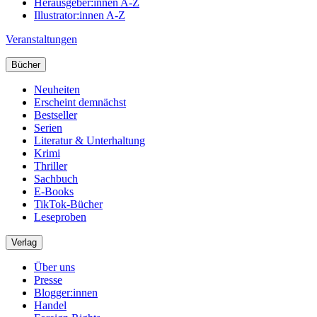
Herausgeber:innen A-Z
Illustrator:innen A-Z
Veranstaltungen
Bücher
Neuheiten
Erscheint demnächst
Bestseller
Serien
Literatur & Unterhaltung
Krimi
Thriller
Sachbuch
E-Books
TikTok-Bücher
Leseproben
Verlag
Über uns
Presse
Blogger:innen
Handel