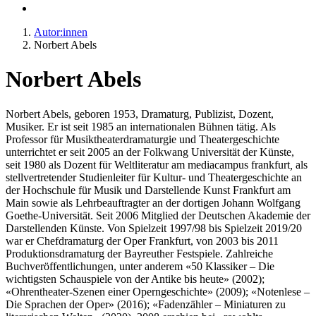
Autor:innen
Norbert Abels
Norbert Abels
Norbert Abels, geboren 1953, Dramaturg, Publizist, Dozent,
Musiker. Er ist seit 1985 an internationalen Bühnen tätig. Als
Professor für Musiktheaterdramaturgie und Theatergeschichte
unterrichtet er seit 2005 an der Folkwang Universität der Künste,
seit 1980 als Dozent für Weltliteratur am mediacampus frankfurt
,
als
stellvertretender Studienleiter für Kultur- und Theatergeschichte an
der Hochschule für Musik und Darstellende Kunst Frankfurt am
Main sowie als Lehrbeauftragter an der dortigen Johann Wolfgang
Goethe-Universität. Seit 2006 Mitglied der Deutschen Akademie der
Darstellenden Künste. Von Spielzeit 1997/98 bis Spielzeit 2019/20
war er Chefdramaturg der Oper Frankfurt, von 2003 bis 2011
Produktionsdramaturg der Bayreuther Festspiele. Zahlreiche
Buchveröffentlichungen, unter anderem «50 Klassiker – Die
wichtigsten Schauspiele von der Antike bis heute»
(2002);
«Ohrentheater-Szenen einer Operngeschichte»
(2009); «Notenlese –
Die Sprachen der Oper» (2016); «Fadenzähler – Miniaturen zu