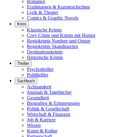
Romance
Erzählungen & Kurzgeschichten
Lyrik & Theater
Comics & Graphic Novels
Krimi
Klassische Krimis
Cosy Crime und Krimis mit Humor
Regiokrimis Nordsee und Ostsee
Regiokrimis Skandinavien
Destinationskrimis
Historische Krimis
Thriller
Psychothriller
Politthriller
Sachbuch
Achtsamkeit
Journals & Tagebücher
Gesundheit
Biografien & Erinnerungen
Politik & Gesellschaft
Wirtschaft & Finanzen
Job & Karriere
Wissen
Kunst & Kultur
Partnerschaft