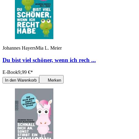
Johannes Hayers
Mia L. Meier
Du bist viel schöner, wenn ich rech ...
E-Book
9,99
€
*
In den Warenkorb
Merken