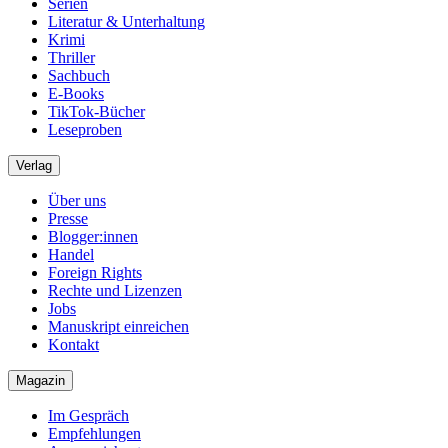
Serien
Literatur & Unterhaltung
Krimi
Thriller
Sachbuch
E-Books
TikTok-Bücher
Leseproben
Verlag
Über uns
Presse
Blogger:innen
Handel
Foreign Rights
Rechte und Lizenzen
Jobs
Manuskript einreichen
Kontakt
Magazin
Im Gespräch
Empfehlungen