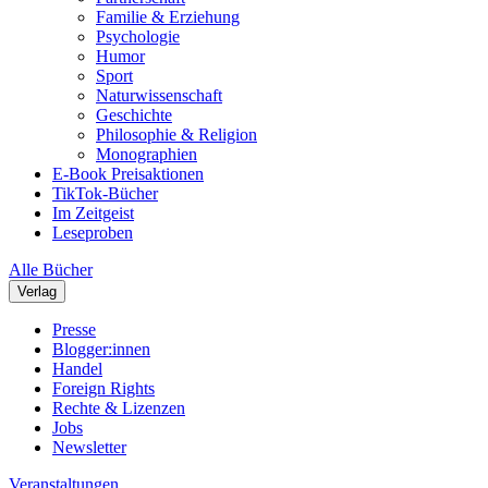
Familie & Erziehung
Psychologie
Humor
Sport
Naturwissenschaft
Geschichte
Philosophie & Religion
Monographien
E-Book Preisaktionen
TikTok-Bücher
Im Zeitgeist
Leseproben
Alle Bücher
Verlag
Presse
Blogger:innen
Handel
Foreign Rights
Rechte & Lizenzen
Jobs
Newsletter
Veranstaltungen