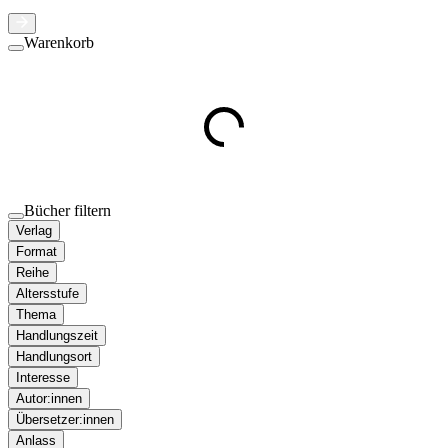
Warenkorb
Bücher filtern
Verlag
Format
Reihe
Altersstufe
Thema
Handlungszeit
Handlungsort
Interesse
Autor:innen
Übersetzer:innen
Anlass