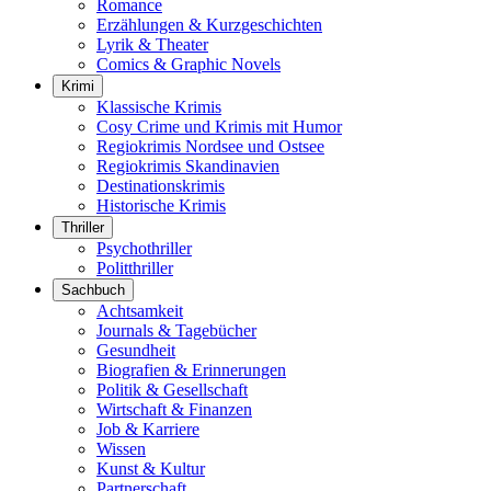
Romance
Erzählungen & Kurzgeschichten
Lyrik & Theater
Comics & Graphic Novels
Krimi
Klassische Krimis
Cosy Crime und Krimis mit Humor
Regiokrimis Nordsee und Ostsee
Regiokrimis Skandinavien
Destinationskrimis
Historische Krimis
Thriller
Psychothriller
Politthriller
Sachbuch
Achtsamkeit
Journals & Tagebücher
Gesundheit
Biografien & Erinnerungen
Politik & Gesellschaft
Wirtschaft & Finanzen
Job & Karriere
Wissen
Kunst & Kultur
Partnerschaft