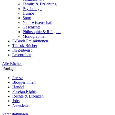
Familie & Erziehung
Psychologie
Humor
Sport
Naturwissenschaft
Geschichte
Philosophie & Religion
Monographien
E-Book Preisaktionen
TikTok-Bücher
Im Zeitgeist
Leseproben
Alle Bücher
Verlag
Presse
Blogger:innen
Handel
Foreign Rights
Rechte & Lizenzen
Jobs
Newsletter
Veranstaltungen