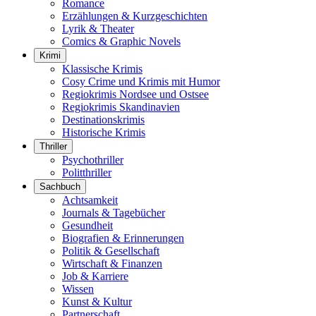
Romance
Erzählungen & Kurzgeschichten
Lyrik & Theater
Comics & Graphic Novels
Krimi
Klassische Krimis
Cosy Crime und Krimis mit Humor
Regiokrimis Nordsee und Ostsee
Regiokrimis Skandinavien
Destinationskrimis
Historische Krimis
Thriller
Psychothriller
Politthriller
Sachbuch
Achtsamkeit
Journals & Tagebücher
Gesundheit
Biografien & Erinnerungen
Politik & Gesellschaft
Wirtschaft & Finanzen
Job & Karriere
Wissen
Kunst & Kultur
Partnerschaft