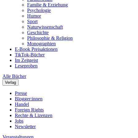
Familie & Erziehung
Psychologie
Humor
Sport
Naturwissenschaft
Geschichte
Philosophie & Religion
Monographien
E-Book Preisaktionen
TikTok-Bücher
Im Zeitgeist
Leseproben
Alle Bücher
Verlag
Presse
Blogger:innen
Handel
Foreign Rights
Rechte & Lizenzen
Jobs
Newsletter
Veranstaltungen