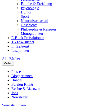
Familie & Erziehung
Psychologie
Humor
Sport
Naturwissenschaft
Geschichte
Philosophie & Religion
Monographien
E-Book Preisaktionen
TikTok-Bücher
Im Zeitgeist
Leseproben
Alle Bücher
Verlag
Presse
Blogger:innen
Handel
Foreign Rights
Rechte & Lizenzen
Jobs
Newsletter
Veranstaltungen