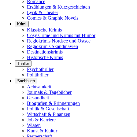
Romance
Erzählungen & Kurzgeschichten
Lyrik & Theater
Comics & Graphic Novels
Krimi
Klassische Krimis
Cosy Crime und Krimis mit Humor
Regiokrimis Nordsee und Ostsee
Regiokrimis Skandinavien
Destinationskrimis
Historische Krimis
Thriller
Psychothriller
Politthriller
Sachbuch
Achtsamkeit
Journals & Tagebücher
Gesundheit
Biografien & Erinnerungen
Politik & Gesellschaft
Wirtschaft & Finanzen
Job & Karriere
Wissen
Kunst & Kultur
Partnerschaft