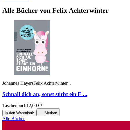
Alle Bücher von Felix Achterwinter
Johannes Hayers
Felix Achterwinter
...
Schnall dich an, sonst stirbt ein E ...
Taschenbuch
12,00
€
*
In den Warenkorb
Merken
Alle Bücher