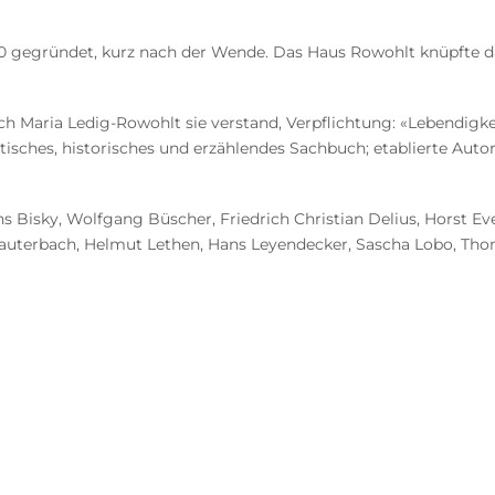
gegründet, kurz nach der Wende. Das Haus Rowohlt knüpfte da
ich Maria Ledig-Rowohlt sie verstand, Verpflichtung: «Lebendigke
itisches, historisches und erzählendes Sachbuch; etablierte Aut
s Bisky, Wolfgang Büscher, Friedrich Christian Delius, Horst Ev
Lauterbach, Helmut Lethen, Hans Leyendecker, Sascha Lobo, Thoma