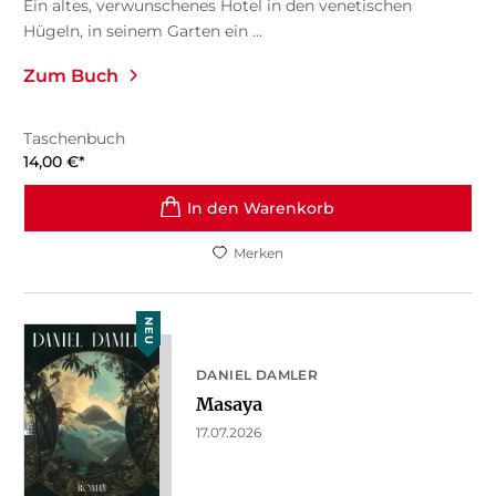
Ein altes, verwunschenes Hotel in den venetischen
Hügeln, in seinem Garten ein ...
Zum Buch
Taschenbuch
14,00
€
*
In den Warenkorb
Merken
NEU
DANIEL DAMLER
Masaya
17.07.2026