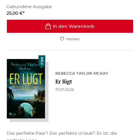
Gebundene Ausgabe
25,00
€
*
In den Warenkorb
Merken
NEU
REBECCA TAYLOR MCKAY
Er lügt
17.07.2026
Das perfekte Paar? Der perfekte Urlaub? Es ist: die