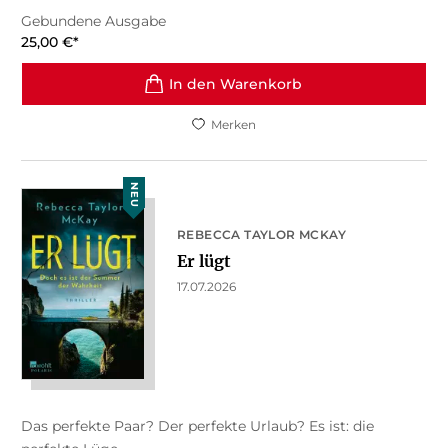
Gebundene Ausgabe
25,00
€
*
In den Warenkorb
Merken
NEU
REBECCA TAYLOR MCKAY
Er lügt
17.07.2026
Das perfekte Paar? Der perfekte Urlaub? Es ist: die