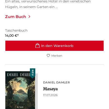
Ein altes, verwunschenes Hotel in den venetischen
Hügeln, in seinem Garten ein ...
Zum Buch
Taschenbuch
14,00
€
*
In den Warenkorb
Merken
NEU
DANIEL DAMLER
Masaya
17.07.2026