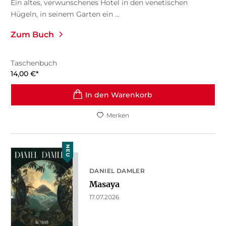
Ein altes, verwunschenes Hotel in den venetischen
Hügeln, in seinem Garten ein ...
Zum Buch
Taschenbuch
14,00
€
*
In den Warenkorb
Merken
NEU
DANIEL DAMLER
Masaya
17.07.2026