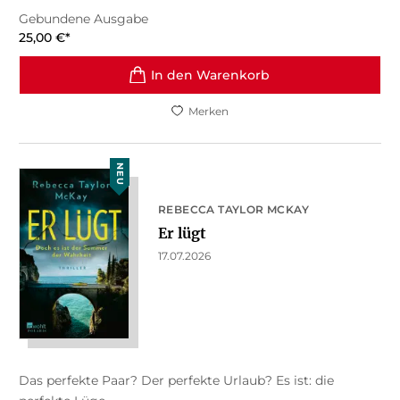
Gebundene Ausgabe
25,00
€
*
In den Warenkorb
Merken
NEU
REBECCA TAYLOR MCKAY
Er lügt
17.07.2026
Das perfekte Paar? Der perfekte Urlaub? Es ist: die