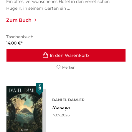
Ein altes, verwunschenes Hotel in den venetischen
Hügeln, in seinem Garten ein ...
Zum Buch
Taschenbuch
14,00
€
*
In den Warenkorb
Merken
NEU
DANIEL DAMLER
Masaya
17.07.2026