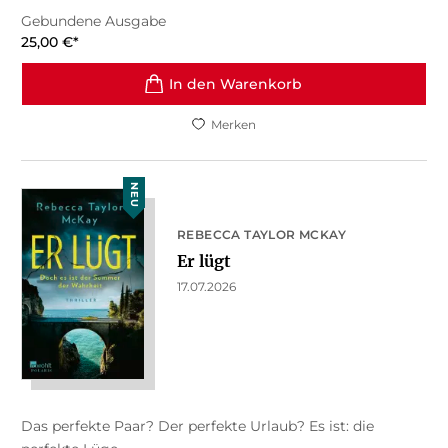
Gebundene Ausgabe
25,00
€
*
In den Warenkorb
Merken
NEU
REBECCA TAYLOR MCKAY
Er lügt
17.07.2026
Das perfekte Paar? Der perfekte Urlaub? Es ist: die