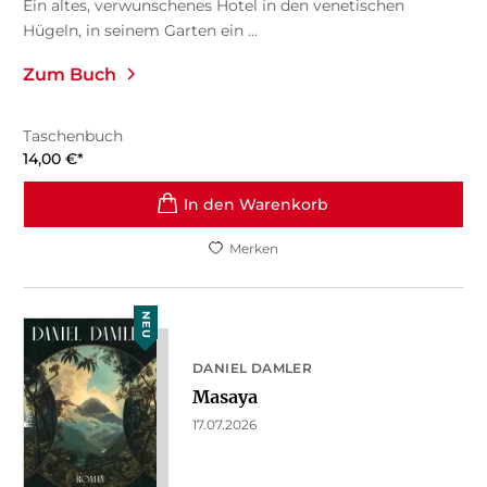
Ein altes, verwunschenes Hotel in den venetischen
Hügeln, in seinem Garten ein ...
Zum Buch
Taschenbuch
14,00
€
*
In den Warenkorb
Merken
NEU
DANIEL DAMLER
Masaya
17.07.2026