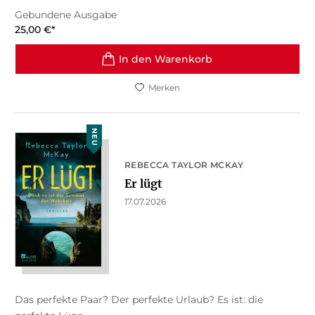
Gebundene Ausgabe
25,00
€
*
In den Warenkorb
Merken
NEU
REBECCA TAYLOR MCKAY
Er lügt
17.07.2026
Das perfekte Paar? Der perfekte Urlaub? Es ist: die