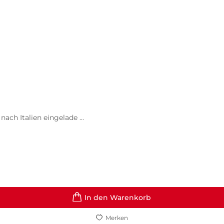
ch Italien eingelade ...
In den Warenkorb
Merken