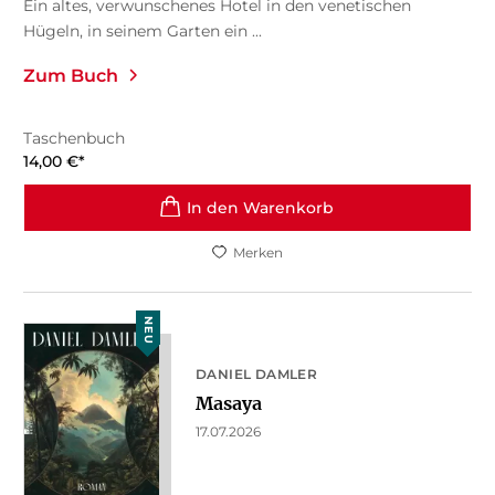
Ein altes, verwunschenes Hotel in den venetischen
Hügeln, in seinem Garten ein ...
Zum Buch
Taschenbuch
14,00
€
*
In den Warenkorb
Merken
NEU
DANIEL DAMLER
Masaya
17.07.2026