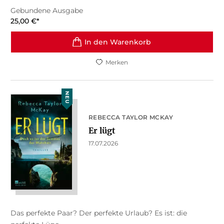
Gebundene Ausgabe
25,00
€
*
In den Warenkorb
Merken
NEU
REBECCA TAYLOR MCKAY
Er lügt
17.07.2026
Das perfekte Paar? Der perfekte Urlaub? Es ist: die