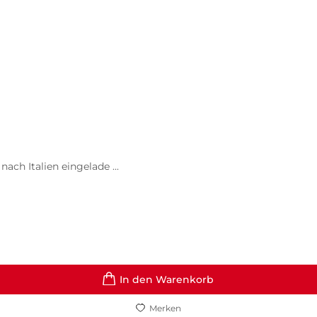
ch Italien eingelade ...
In den Warenkorb
Merken