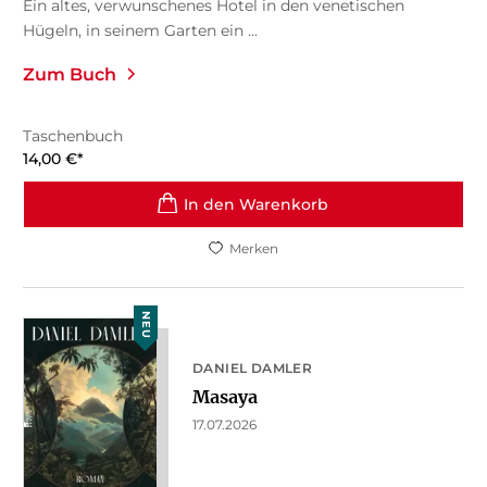
Ein altes, verwunschenes Hotel in den venetischen
Hügeln, in seinem Garten ein ...
Zum Buch
Taschenbuch
14,00
€
*
In den Warenkorb
Merken
NEU
DANIEL DAMLER
Masaya
17.07.2026