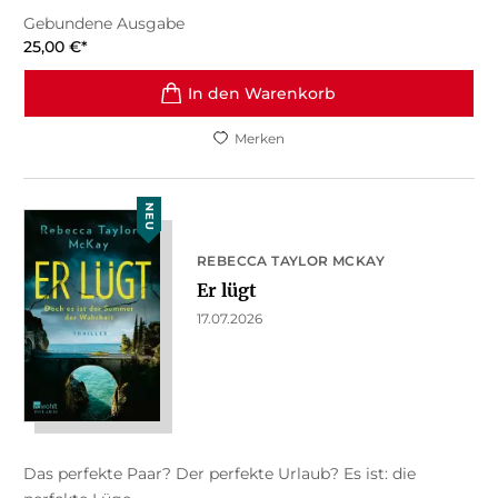
Gebundene Ausgabe
25,00
€
*
In den Warenkorb
Merken
NEU
REBECCA TAYLOR MCKAY
Er lügt
17.07.2026
Das perfekte Paar? Der perfekte Urlaub? Es ist: die