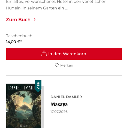
Ein altes, verwunschenes Hotel in den venetischen
Hügeln, in seinem Garten ein ...
Zum Buch
Taschenbuch
14,00
€
*
In den Warenkorb
Merken
NEU
DANIEL DAMLER
Masaya
17.07.2026