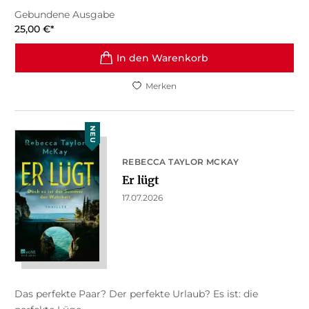
Gebundene Ausgabe
25,00
€
*
In den Warenkorb
Merken
NEU
REBECCA TAYLOR MCKAY
Er lügt
17.07.2026
Das perfekte Paar? Der perfekte Urlaub? Es ist: die