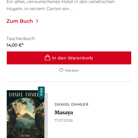
Ein altes, verwunschenes Hotel in den venetischen
Hügeln, in seinem Garten ein ...
Zum Buch
Taschenbuch
14,00
€
*
In den Warenkorb
Merken
NEU
DANIEL DAMLER
Masaya
17.07.2026