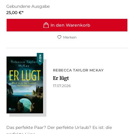
Gebundene Ausgabe
25,00
€
*
In den Warenkorb
Merken
NEU
REBECCA TAYLOR MCKAY
Er lügt
17.07.2026
Das perfekte Paar? Der perfekte Urlaub? Es ist: die