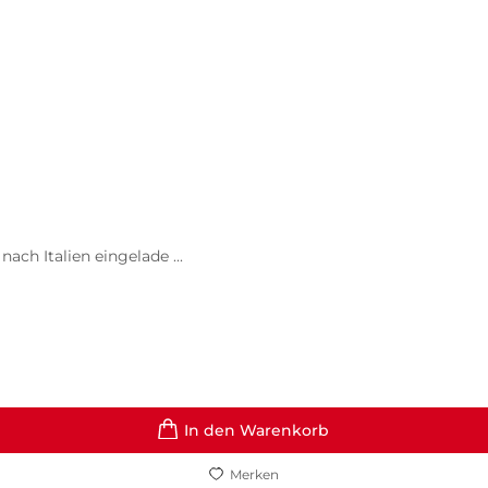
ch Italien eingelade ...
In den Warenkorb
Merken