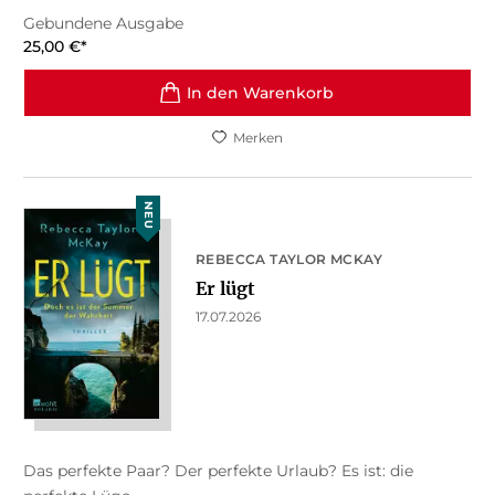
Gebundene Ausgabe
25,00
€
*
In den Warenkorb
Merken
NEU
REBECCA TAYLOR MCKAY
Er lügt
17.07.2026
Das perfekte Paar? Der perfekte Urlaub? Es ist: die