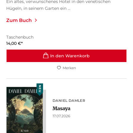
Ein altes, verwunschenes Hotel in den venetischen
Hügeln, in seinem Garten ein ...
Zum Buch
Taschenbuch
14,00
€
*
In den Warenkorb
Merken
NEU
DANIEL DAMLER
Masaya
17.07.2026