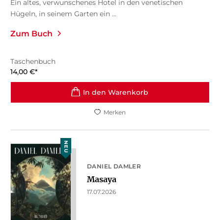
Ein altes, verwunschenes Hotel in den venetischen
Hügeln, in seinem Garten ein ...
Zum Buch
Taschenbuch
14,00
€
*
In den Warenkorb
Merken
NEU
DANIEL DAMLER
Masaya
17.07.2026