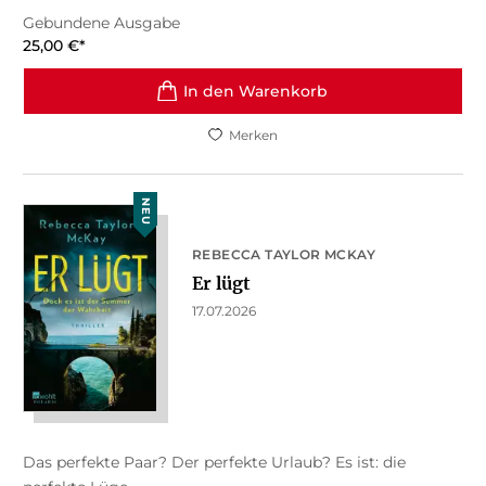
Gebundene Ausgabe
25,00
€
*
In den Warenkorb
Merken
NEU
REBECCA TAYLOR MCKAY
Er lügt
17.07.2026
Das perfekte Paar? Der perfekte Urlaub? Es ist: die